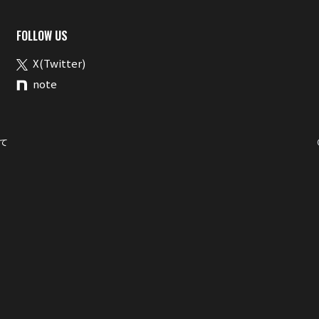
FOLLOW US
X(Twitter)
note
て