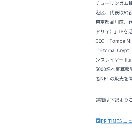
チューリンガム株
港区、代表取締
東京都品川区、代
ドリィ）」IPを活
CEO：Tomoe
『Eternal C
ンスレイヤーⅡ
5000名へ豪華
者NFTの販売を
詳細は下記より
PR TIMES